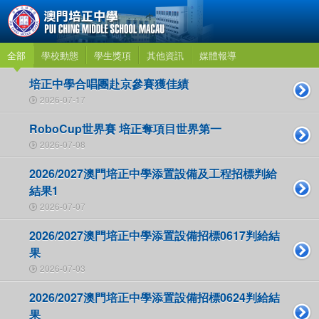
全部
學校動態
學生獎項
其他資訊
媒體報導
培正中學合唱團赴京參賽獲佳績
2026-07-17
RoboCup世界賽 培正奪項目世界第一
2026-07-08
2026/2027澳門培正中學添置設備及工程招標判給
結果1
2026-07-07
2026/2027澳門培正中學添置設備招標0617判給結
果
2026-07-03
2026/2027澳門培正中學添置設備招標0624判給結
果