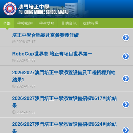
全部
學校動態
學生獎項
其他資訊
媒體報導
培正中學合唱團赴京參賽獲佳績
2026-07-17
RoboCup世界賽 培正奪項目世界第一
2026-07-08
2026/2027澳門培正中學添置設備及工程招標判給
結果1
2026-07-07
2026/2027澳門培正中學添置設備招標0617判給結
果
2026-07-03
2026/2027澳門培正中學添置設備招標0624判給結
果