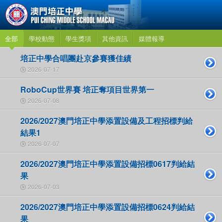
全部
學校動態
學生獎項
其他資訊
媒體報導
培正中學合唱團赴京參賽獲佳績
2026-07-17
RoboCup世界賽 培正奪項目世界第一
2026-07-08
2026/2027澳門培正中學添置設備及工程招標判給
結果1
2026-07-07
2026/2027澳門培正中學添置設備招標0617判給結
果
2026-07-03
2026/2027澳門培正中學添置設備招標0624判給結
果