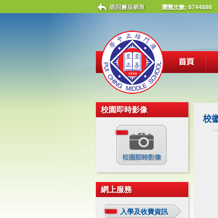
瀏覽次數:
6744886
校園即時影像
校
網上服務
入學及收費資訊