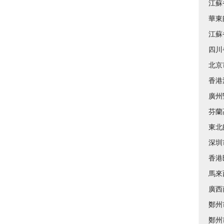
江蘇
華東
江蘇
四川
北京
香港
廣州
芬蘭
東北
深圳
香港
馬來
廣西
鄭州
鄭州