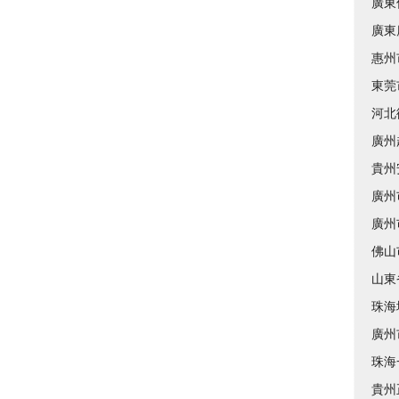
廣東
廣東
惠州
東莞
河北
廣州
貴州
廣州
廣州
佛山
山東
珠海
廣州
珠海
貴州