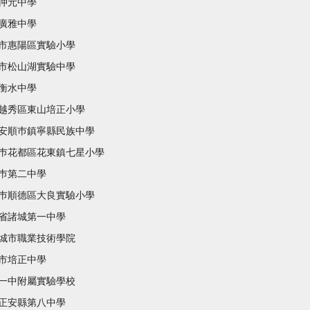
仲元中學
廣雅中學
市惠陽區實驗小學
市松山湖實驗中學
衡水中學
越秀區東山培正小學
安順巿鎮寧縣民族中學
巿花都區花東鎮七星小學
巿第二中學
巿順德區大良實驗小學
省諸城第一中學
城市職業技術學院
市培正中學
一中附屬實驗學校
正安縣第八中學