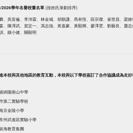
25/2026學年名譽校董名單
(按姓氏筆劃排序)
麟、吳宣倫、李沛霖、林金城、胡順謙、馬有恆、區宗傑、崔世昌、梁維
森、陳澤武、賀定一、馮志強、黃嘉豪、黃顯輝、廖澤雲、劉藝良、蕭志
訓、鍾小健、關顯明
進本校與其他地區的教育互動，本校與以下學校簽訂了合作協議成為友好
省綿陽南山中學
巿第二實驗學校
南京金陵小學
常州武進區實驗小學
銀海教育集團