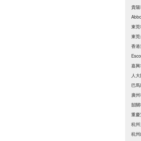
貴陽
Abbo
東莞
東莞
香港
Esco
嘉興
人大
巴馬
廣州
韶關
重慶
杭州
杭州