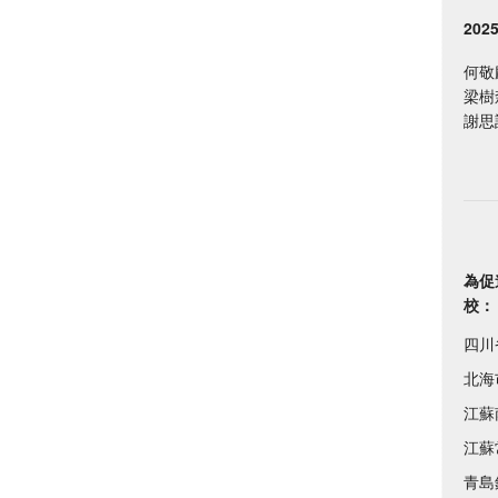
20
何敬
梁樹
謝思
為促
校：
四川
北海
江蘇
江蘇
青島