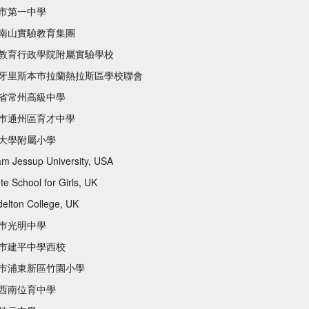
市第一中學
南山實驗教育集團
教育行政學院附屬實驗學校
牙里斯本巿拉蘭熱拉斯區學校聯會
省常州高級中學
巿通州區育才中學
大學附屬小學
iam Jessup University, USA
te School for Girls, UK
elton College, UK
巿光明中學
巿建平中學西校
巿浦東新區竹園小學
西南位育中學