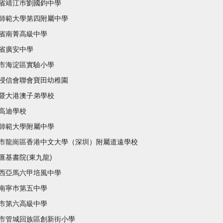
省靖江巿劉國鈞中學
師範大學第四附屬中學
省南菁高級中學
省廣安中學
市海淀區實驗小學
浸信會聯會寶田幼稚園
暨大港澳子弟學校
高迪學校
師範大學附屬中學
市龍崗區香港中文大學（深圳）附屬道遠學校
匯基書院(東九龍)
西亞馬六甲培風中學
南寧巿第五中學
市第六高級中學
市管城回族區創新街小學