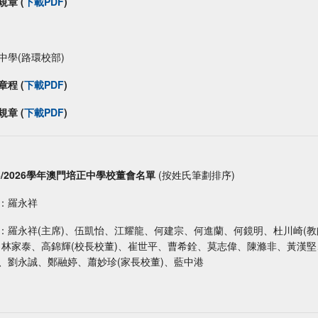
規章 (
下載PDF
)
中學(路環校部)
章程 (
下載PDF
)
規章 (
下載PDF
)
25/2026學年澳門培正中學校董會名單
(按姓氏筆劃排序)
：羅永祥
：羅永祥(主席)
、伍凱怡、江耀龍、何建宗、何進蘭、何鏡明、杜川崎(教
、林家泰、高錦輝(校長校董)、崔世平、曹希銓、莫志偉、陳滌非、黃漢堅
、劉永誠、鄭融婷、蕭妙珍(家長校董)、藍中港