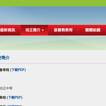
校簡介
會章程 (
下載PDF
)
培正中學
章程 (
下載PDF
)