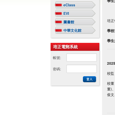
學生
eClass
EVI
培正
圖書館
中華文化館
學校
學生
培正電郵系統
帳號:
20
密碼:
校監
校董
董)
俊文