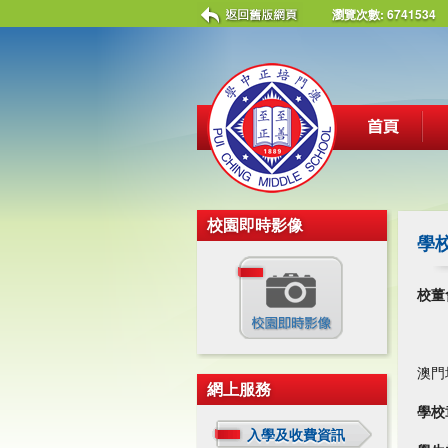
瀏覽次數:
6741534
校園即時影像
學
校董
澳門
網上服務
學校
入學及收費資訊