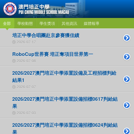
全部
學校動態
學生獎項
其他資訊
媒體報導
培正中學合唱團赴京參賽獲佳績
2026-07-17
RoboCup世界賽 培正奪項目世界第一
2026-07-08
2026/2027澳門培正中學添置設備及工程招標判給
結果1
2026-07-07
2026/2027澳門培正中學添置設備招標0617判給結
果
2026-07-03
2026/2027澳門培正中學添置設備招標0624判給結
果