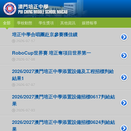
全部
學校動態
學生獎項
其他資訊
媒體報導
培正中學合唱團赴京參賽獲佳績
2026-07-17
RoboCup世界賽 培正奪項目世界第一
2026-07-08
2026/2027澳門培正中學添置設備及工程招標判給
結果1
2026-07-07
2026/2027澳門培正中學添置設備招標0617判給結
果
2026-07-03
2026/2027澳門培正中學添置設備招標0624判給結
果