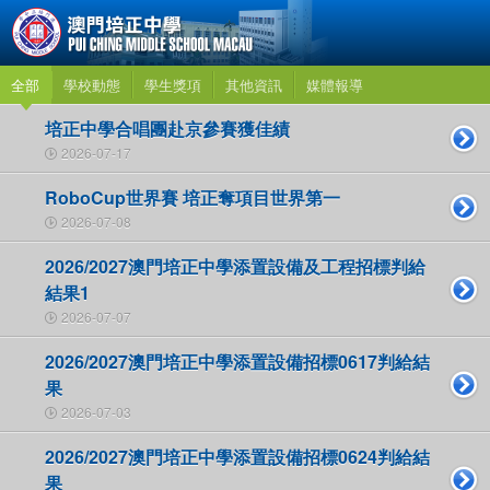
全部
學校動態
學生獎項
其他資訊
媒體報導
培正中學合唱團赴京參賽獲佳績
2026-07-17
RoboCup世界賽 培正奪項目世界第一
2026-07-08
2026/2027澳門培正中學添置設備及工程招標判給
結果1
2026-07-07
2026/2027澳門培正中學添置設備招標0617判給結
果
2026-07-03
2026/2027澳門培正中學添置設備招標0624判給結
果