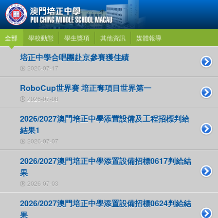
全部
學校動態
學生獎項
其他資訊
媒體報導
培正中學合唱團赴京參賽獲佳績
2026-07-17
RoboCup世界賽 培正奪項目世界第一
2026-07-08
2026/2027澳門培正中學添置設備及工程招標判給
結果1
2026-07-07
2026/2027澳門培正中學添置設備招標0617判給結
果
2026-07-03
2026/2027澳門培正中學添置設備招標0624判給結
果