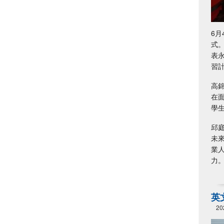
6
式
表
習
高
在
學
邱
未
業
力
英文
20