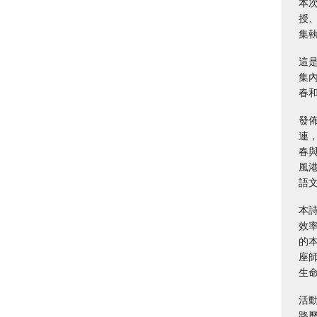
本
授
集
這
集
春
發
連
春
風
語
本
效
的本
座
生
活
路