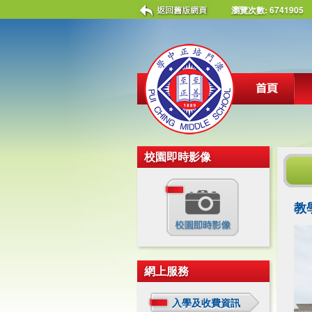
瀏覽次數:
6741905
校園即時影像
教
網上服務
入學及收費資訊