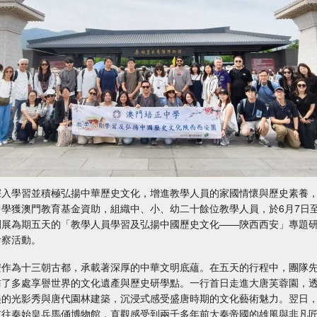
深入學習並積極弘揚中華歷史文化，增進教學人員的家國情懷與歷史素養
中學獲澳門教育基金資助，組織中、小、幼二十餘位教學人員，於6月7日至
開展為期五天的「教學人員學習及弘揚中國歷史文化——陝西西安」專題
考察活動。
安作為十三朝古都，承載著深厚的中華文明底蘊。在五天的行程中，團隊
訪了多處享譽世界的文化遺產與歷史研學點。一行首日走進大唐芙蓉園，
美的光影秀與唐代園林建築，沉浸式感受盛唐時期的文化藝術魅力。翌日
前往秦始皇兵馬俑博物館，直觀感受到兩千多年前大秦帝國的雄風與非凡