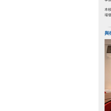
本
場
與