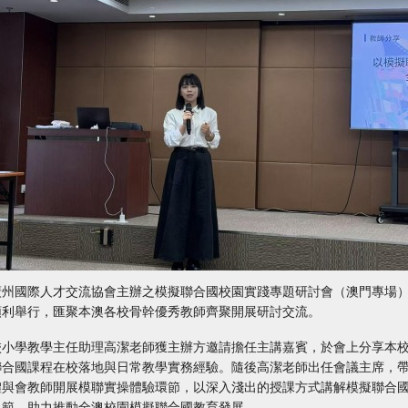
廣州國際人才交流協會主辦之模擬聯合國校園實踐專題研討會（澳門專場
順利舉行，匯聚本澳各校骨幹優秀教師齊聚開展研討交流。
校小學教學主任助理高潔老師獲主辦方邀請擔任主講嘉賓，於會上分享本
聯合國課程在校落地與日常教學實務經驗。隨後高潔老師出任會議主席，
體與會教師開展模聯實操體驗環節，以深入淺出的授課方式講解模擬聯合
規範，助力推動全澳校園模擬聯合國教育發展。