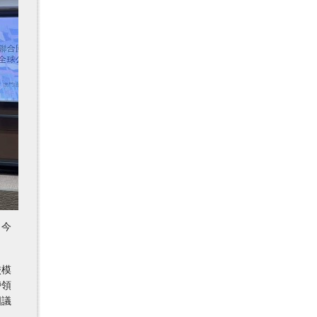
）今
校模
帶領
國議