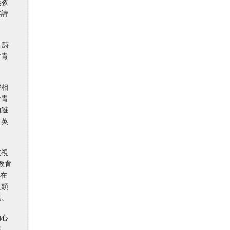
燕教
本詩
。詩
對青
密相
對青
的避
對英
重視
教育
醒在
人類
進。
的心
評