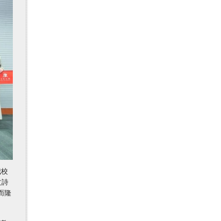
我校
文詩
單而隆