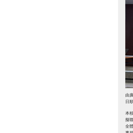
由
日
本
擬
全
事