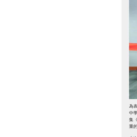
為
中學
集《
重