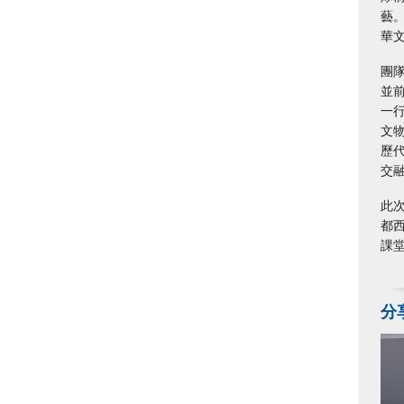
藝
華
團
並
一
文
歷
交
此
都
課
分