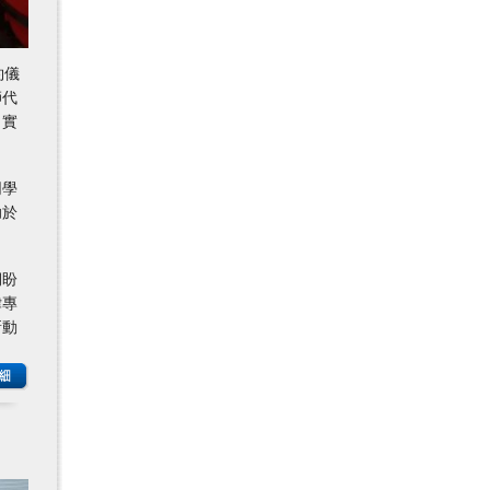
約儀
師代
出實
同學
助於
期盼
律專
新動