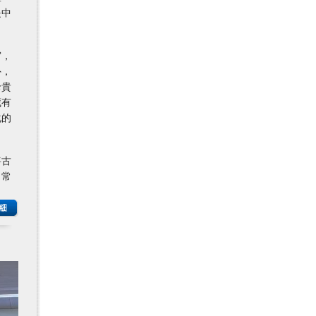
是中
宮，
外，
珍貴
藏有
化的
將古
日常