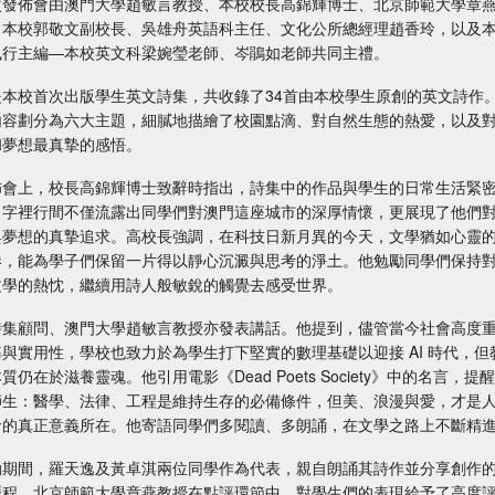
次發佈會由澳門大學趙敏言教授、本校校長高錦輝博士、北京師範大學章
、本校郭敬文副校長、吳雄舟英語科主任、文化公所總經理趙香玲，以及
執行主編—本校英文科梁婉瑩老師、岑鵑如老師共同主禮。
是本校首次出版學生英文詩集，共收錄了34首由本校學生原創的英文詩作
內容劃分為六大主題，細膩地描繪了校園點滴、對自然生態的熱愛，以及
和夢想最真摯的感悟。
佈會上，校長高錦輝博士致辭時指出，詩集中的作品與學生的日常生活緊
，字裡行間不僅流露出同學們對澳門這座城市的深厚情懷，更展現了他們
與夢想的真摯追求。高校長強調，在科技日新月異的今天，文學猶如心靈
港，能為學子們保留一片得以靜心沉澱與思考的淨土。他勉勵同學們保持
文學的熱忱，繼續用詩人般敏銳的觸覺去感受世界。
詩集顧問、澳門大學趙敏言教授亦發表講話。他提到，儘管當今社會高度
率與實用性，學校也致力於為學生打下堅實的數理基礎以迎接 AI 時代，但
質仍在於滋養靈魂。他引用電影《Dead Poets Society》中的名言，提
師生：醫學、法律、工程是維持生存的必備條件，但美、浪漫與愛，才是
命的真正意義所在。他寄語同學們多閱讀、多朗誦，在文學之路上不斷精
動期間，羅天逸及黃卓淇兩位同學作為代表，親自朗誦其詩作並分享創作
歷程。北京師範大學章燕教授在點評環節中，對學生們的表現給予了高度