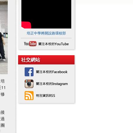
培正中學將開設路環校部
社交網站
，培
11
研修
先後
透過
，團
匠