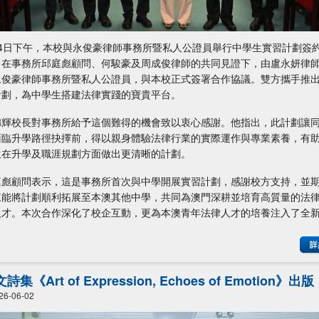
月4日下午，本校與永俊豪律師事務所暨私人公證員舉行中學生實習計劃簽
。在事務所邱庭彪顧問、何駿豪及周成俊律師的共同見證下，由盧永妍律
永俊豪律師事務所暨私人公證員，與本校正式簽署合作協議。雙方攜手推
計劃，為中學生搭建法律實踐的寶貴平台。
錦輝校長對事務所給予這個難得的機會致以衷心感謝。他指出，此計劃讓
面臨升學路徑抉擇前，得以親身體驗法律行業的實際運作與專業素養，有
生在升學及職涯規劃方面做出更清晰的計劃。
庭彪顧問表示，這是事務所首次與中學開展實習計劃，感謝校方支持，並
來能將計劃順利拓展至本澳其他中學，共同為澳門深耕並培育高質量的法
人才。本次合作深化了校企互動，更為本澳青年法律人才的培養注入了全
。
詩集《Art of Expression, Echoes of Emotion》出版
26-06-02