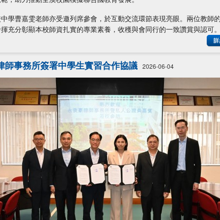
校中學曹嘉雯老師亦受邀列席參會，於互動交流環節表現亮眼。兩位教師
發揮充分彰顯本校師資扎實的專業素養，收穫與會同行的一致讚賞與認可
律師事務所簽署中學生實習合作協議
2026-06-04