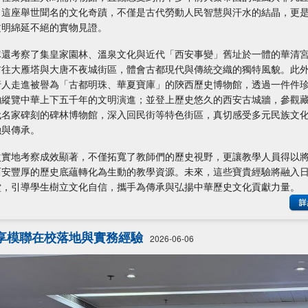
。這座舉世聞名的文化奇蹟，不僅是古代勞動人民智慧與汗水的結晶，更
文明綿延不絕的實物見證。
隊還考察了集皇家園林、溫泉文化與近代「西安事變」舊址於一體的華清
前往大雁塔與大唐不夜城街區，體會古都現代與傳統交織的獨特風貌。此
行人走進被譽為「古都明珠、華夏寶庫」的陝西歷史博物館，透過一件件
物縱覽中華上下五千年的文明演進；並登上歷史悠久的西安古城牆，參觀
代名家碑刻的碑林博物館，深入回民街等特色街區，真切感受多元民族文
融與傳承。
次實地考察成效顯著，不僅拓寬了教師們的歷史視野，更讓教學人員得以
西安豐厚的歷史底蘊轉化為生動的教學資源。未來，這些寶貴經驗將融入
堂，引導學生樹立文化自信，攜手為傳承與弘揚中華歷史文化貢獻力量。
享模聯在校落地與實務經驗
2026-06-06