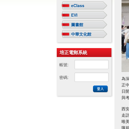
eClass
EVI
圖書館
中華文化館
培正電郵系統
帳號:
密碼:
為
正
日
與
西
走
唯
隊