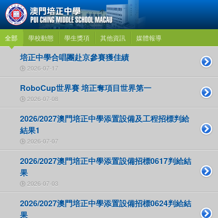
全部
學校動態
學生獎項
其他資訊
媒體報導
培正中學合唱團赴京參賽獲佳績
2026-07-17
RoboCup世界賽 培正奪項目世界第一
2026-07-08
2026/2027澳門培正中學添置設備及工程招標判給
結果1
2026-07-07
2026/2027澳門培正中學添置設備招標0617判給結
果
2026-07-03
2026/2027澳門培正中學添置設備招標0624判給結
果