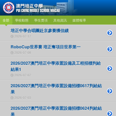
全部
學校動態
學生獎項
其他資訊
媒體報導
培正中學合唱團赴京參賽獲佳績
2026-07-17
RoboCup世界賽 培正奪項目世界第一
2026-07-08
2026/2027澳門培正中學添置設備及工程招標判給
結果1
2026-07-07
2026/2027澳門培正中學添置設備招標0617判給結
果
2026-07-03
2026/2027澳門培正中學添置設備招標0624判給結
果