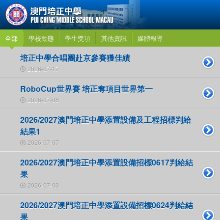
全部
學校動態
學生獎項
其他資訊
媒體報導
培正中學合唱團赴京參賽獲佳績
2026-07-17
RoboCup世界賽 培正奪項目世界第一
2026-07-08
2026/2027澳門培正中學添置設備及工程招標判給
結果1
2026-07-07
2026/2027澳門培正中學添置設備招標0617判給結
果
2026-07-03
2026/2027澳門培正中學添置設備招標0624判給結
果