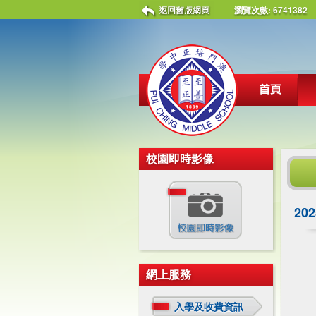
瀏覽次數:
6741382
校園即時影像
20
網上服務
入學及收費資訊