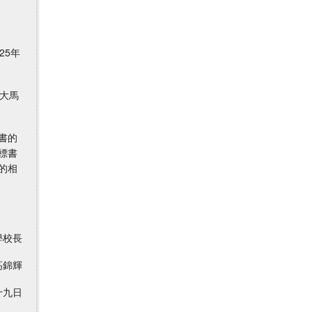
25年
德大馬
書的
標書
的相
校長
輝
九日