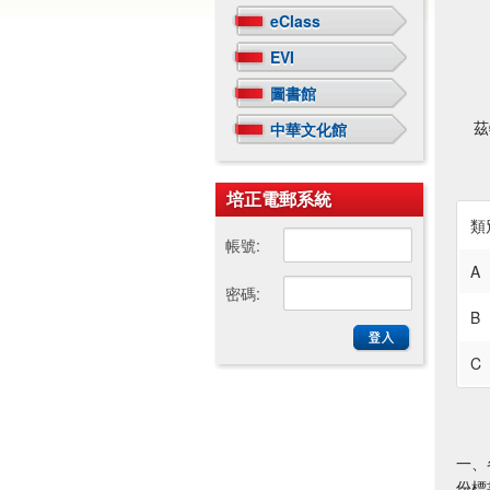
eClass
EVI
圖書館
茲特
中華文化館
培正電郵系統
類
帳號:
A
密碼:
B
C
一、
份標