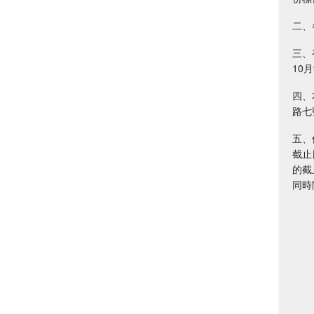
二、
三、
10月
四、
路七
五、
截止
的截
同時