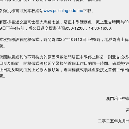
各類別標書可於本校網站
www.puiching.edu.mo
下載。
有關標書遞交至高士德大馬路七號，培正中學總務處，截止遞交時間為20
9日下午4時前，辦公日遞交標書時間9:30-12:00，14:30-16:00。
本次招標設有開標儀式，時間為2025年10月10日上午9時，地點為高士
號。
倘因颱風或其他不可抗力的原因導致澳門培正中學停止辦公，則遞交投標
日期及時間、開標儀式將順延至緊接的首個工作日的同一時間。倘遞交投
止日期及時間由於上述原因被順延，則開標儀式順延至緊接之首個工作日
間。
澳門培正中學
高錦
二零二五年九月十