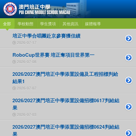
全部
學校動態
學生獎項
其他資訊
媒體報導
培正中學合唱團赴京參賽獲佳績
2026-07-17
RoboCup世界賽 培正奪項目世界第一
2026-07-08
2026/2027澳門培正中學添置設備及工程招標判給
結果1
2026-07-07
2026/2027澳門培正中學添置設備招標0617判給結
果
2026-07-03
2026/2027澳門培正中學添置設備招標0624判給結
果