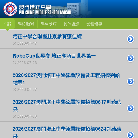
全部
學校動態
學生獎項
其他資訊
媒體報導
培正中學合唱團赴京參賽獲佳績
2026-07-17
RoboCup世界賽 培正奪項目世界第一
2026-07-08
2026/2027澳門培正中學添置設備及工程招標判給
結果1
2026-07-07
2026/2027澳門培正中學添置設備招標0617判給結
果
2026-07-03
2026/2027澳門培正中學添置設備招標0624判給結
果