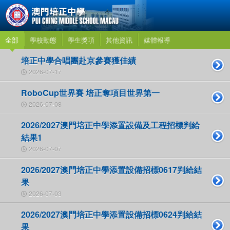
全部
學校動態
學生獎項
其他資訊
媒體報導
培正中學合唱團赴京參賽獲佳績
2026-07-17
RoboCup世界賽 培正奪項目世界第一
2026-07-08
2026/2027澳門培正中學添置設備及工程招標判給
結果1
2026-07-07
2026/2027澳門培正中學添置設備招標0617判給結
果
2026-07-03
2026/2027澳門培正中學添置設備招標0624判給結
果