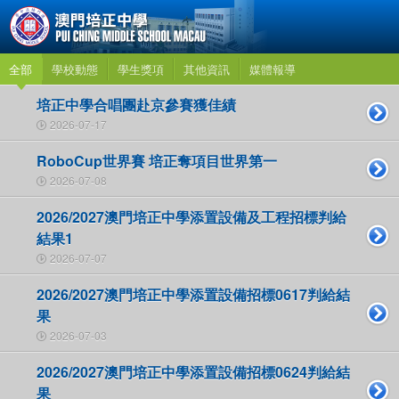
全部
學校動態
學生獎項
其他資訊
媒體報導
培正中學合唱團赴京參賽獲佳績
2026-07-17
RoboCup世界賽 培正奪項目世界第一
2026-07-08
2026/2027澳門培正中學添置設備及工程招標判給
結果1
2026-07-07
2026/2027澳門培正中學添置設備招標0617判給結
果
2026-07-03
2026/2027澳門培正中學添置設備招標0624判給結
果