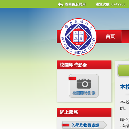
瀏覽次數:
6742906
校園即時影像
本校
本校
師。
網上服務
職位
入學及收費資訊
· 