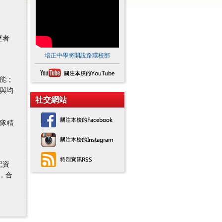
歷者
培正中學將開設路環校部
技能；
長與均
社交網站
團隊精
記資
，合