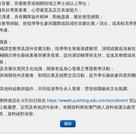
持有音樂、音樂教育或相關領域之學士或以上學位；
具備良好專業素養、心理素質及語言表達能力；
善於溝通，具有團隊協作精神，勤勉盡責，樂於接受挑戰；
擁有教學經驗、曾指導學生參與國際或區域性音樂比賽／演出，或具較高學
考慮。
職責：
 組織課堂教學及課外音樂活動，指導學生掌握基礎樂理、演唱或樂器演奏
 積極關注學生藝術素養與審美發展，提供適切輔導與支持，促進其整體成
展；
 普及音樂欣賞與文化知識，開展有益身心發展之專題教學活動；
 參與籌辦校內音樂會、歌唱比賽及校際交流活動，提升學生藝術參與度與
 與其他科組教師協作，共同促進學生全人發展，營造校園藝術文化氛圍。
應聘者請在 6月20日前在
https://www6.puiching.edu.mo/recruitment
登
上載履歷、近照及有效證件副本。有關資料將按澳門個人資料保護法處理
見，資料絕對保密。