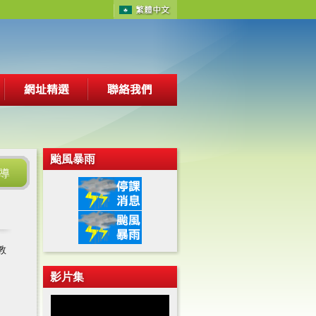
颱風暴雨
導
教
影片集