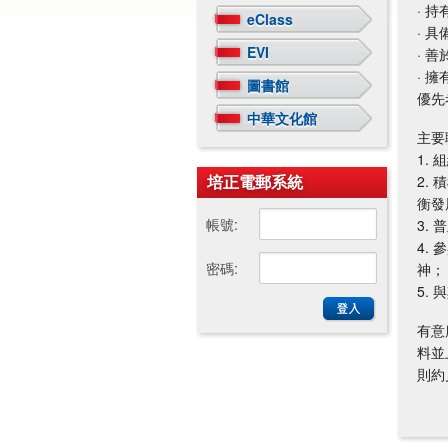
· 
eClass
· 
EVI
· 
· 
圖書館
優先
中華文化館
主要
1.
培正電郵系統
2.
衡發
帳號:
3.
4.
密碼:
神；
5.
有意
料並
則約