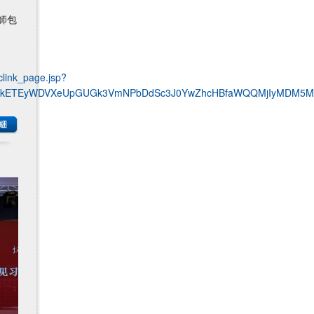
師包
clink_page.jsp?
QBicmlkETEyWDVXeUpGUGk3VmNPbDdSc3J0YwZhcHBfaWQQMjIyMDM5