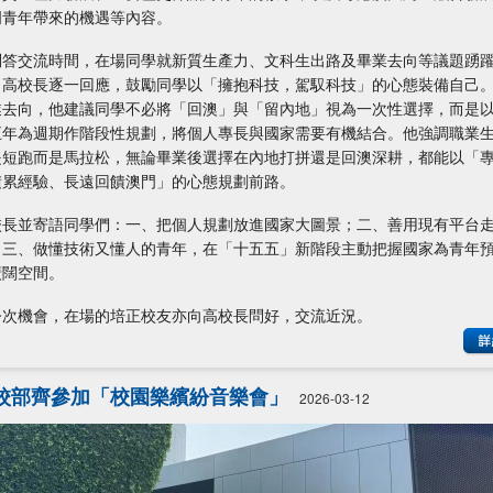
門青年帶來的機遇等內容。
問答交流時間，在場同學就新質生產力、文科生出路及畢業去向等議題踴
。高校長逐一回應，鼓勵同學以「擁抱科技，駕馭科技」的心態裝備自己
業去向，他建議同學不必將「回澳」與「留內地」視為一次性選擇，而是
五年為週期作階段性規劃，將個人專長與國家需要有機結合。他強調職業
是短跑而是馬拉松，無論畢業後選擇在內地打拼還是回澳深耕，都能以「
積累經驗、長遠回饋澳門」的心態規劃前路。
校長並寄語同學們：一、把個人規劃放進國家大圖景；二、善用現有平台
；三、做懂技術又懂人的青年，在「十五五」新階段主動把握國家為青年
廣闊空間。
今次機會，在場的培正校友亦向高校長問好，交流近況。
校部齊參加「校園樂繽紛音樂會」
2026-03-12