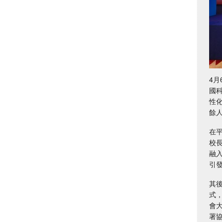
4
國
性
餘
在
校
融
引
其
式
會
署