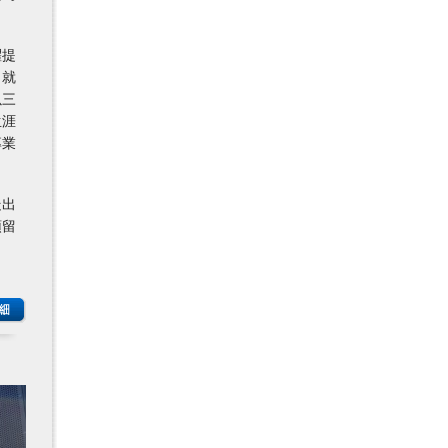
躍提
。就
以三
生涯
專業
走出
預留