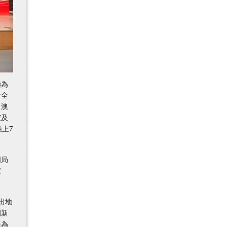
極為
會全
、澳
室及
上7
明局
家
出地
創新
展為