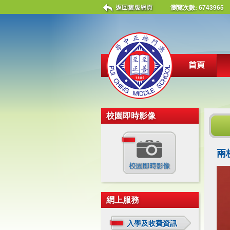
瀏覽次數:
6743965
校園即時影像
兩
網上服務
入學及收費資訊