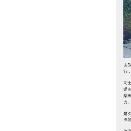
由
行
高
樂曲
樂
力
是
導