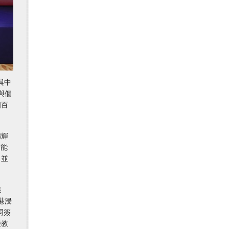
與中
與個
四百
錦輝
智能
，並
儀
港浸
同簽
礎教