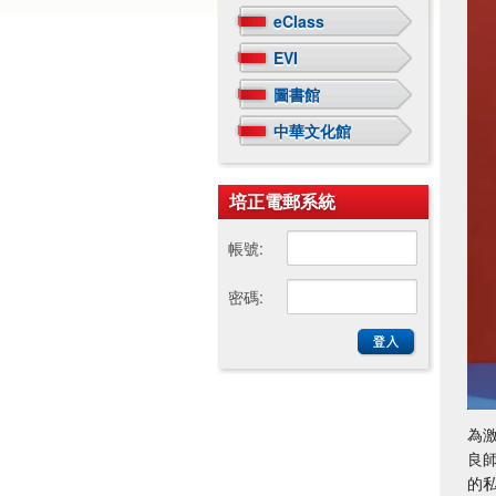
eClass
EVI
圖書館
中華文化館
培正電郵系統
帳號:
密碼:
為
良師
的