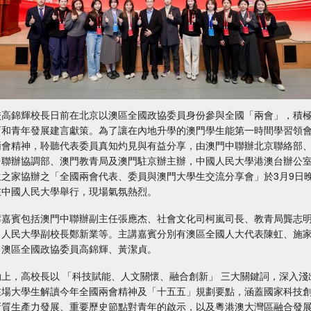
校高錦輝校長日前在北京以澳區全國政協委員身份參與全國「兩會」，積
育和青年發展建言獻策。為了讓在內地升學的澳門學生能第一時間學習領
兩會精神，聆聽代表委員真知灼見與有益分享，由澳門中聯辦北京聯絡部
中聯辦協調部、澳門教青局及澳門駐京辦主辦，中國人民大學港澳台辦公
生之家協辦之「全國兩會代表、委員與澳門大學生交流分享會」於3月9日晚
在中國人民大學舉行，現場氣氛熱烈。
席嘉賓包括澳門中聯辦副主任張應杰、社會文化司柯嵐司長、教青局龔志
、人民大學副校長鄭新業等。主講嘉賓分別有澳區全國人大代表陳虹、施
，澳區全國政協委員高錦輝、黃潔貞。
動上，高校長以 「科技賦能、人文關懷、融合創新」 三大關鍵詞，深入淺
在場大學生解讀今年全國兩會精神及「十五五」規劃要點，涵蓋國家科技
新質生產力發展、重要歷史節點對青年的啟示，以及粵港澳大灣區融合發