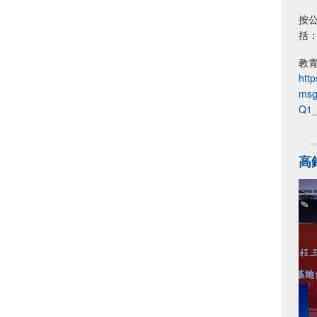
按公
括
教
htt
msg
Q1_
高