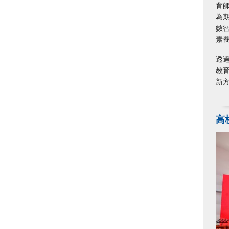
育
為
數
素
透
教
新
高