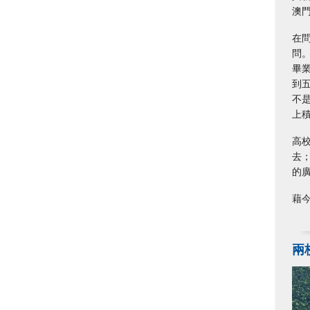
澳
在
問
畢
到
不
上
高
去
的
藉
兩