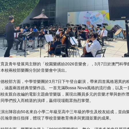
教育及青年發展局主辦的「校園樂繽紛2026音樂會」，3月7日於澳門科學
，本校兩校部樂團分別於音樂會中演出。
士德校部方面，中學管樂團於3月7日下午登台獻演，帶來四首風格迥異的
，涵蓋兩首經典管樂作品、一首充滿Bossa Nova風格的流行曲，以及一
團校友親自改編的電影主題曲管樂版，展現出團員多元的音樂才華與創作
。同學們投入而精湛的演繹，贏得現場觀眾熱烈掌聲。
次演出陣容由50名來自小學二年級至高中三年級的學生及校友組成，並由
師呂瀚章擔任指揮，體現了學校音樂教育傳承與實踐並重的成果。