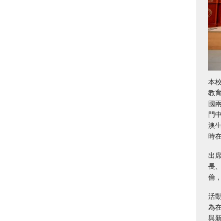
本
教
國
門
澳
時
出
長
倫
活
為
與