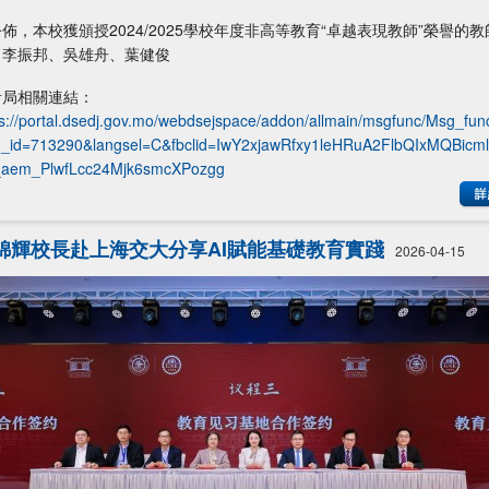
佈，本校獲頒授2024/2025學校年度非高等教育“卓越表現教師”榮譽的教
：李振邦、吳雄舟、葉健俊
青局相關連結：
ps://portal.dsedj.gov.mo/webdsejspace/addon/allmain/msgfunc/Msg_fun
_id=713290&langsel=C&fbclid=IwY2xjawRfxy1leHRuA2FlbQIxM
aem_PlwfLcc24Mjk6smcXPozgg
錦輝校長赴上海交大分享AI賦能基礎教育實踐
2026-04-15