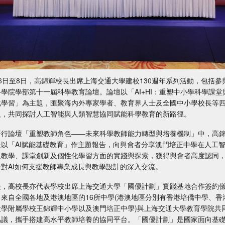
月6日至8日，高錦輝校長出席上海交通大學建校130週年系列活動，包括參
科學院學部第十一屆科學教育論壇。論壇以「AI+HI：重塑中小學科學課堂
化學習」為主題，匯聚海內外專家學者、教育界人士及全國中小學校長等
人，共同探討人工智能與人類智慧協同賦能科學教育的新路徑。
平行論壇「重塑教師角色——未來科學教師能力轉型與培養機制」中，高
長以「AI賦能基礎教育」作主題報告，向與會者分享澳門培正中學在人工
入教學、課堂創新及個性化學習方面的實踐與探索，獲得與會者高度認同
發對AI如何支援教師專業成長與教學設計的深入交流。
後，高校長亦代表學校出席上海交通大學「國優計劃」實踐基地合作簽約
，來自全國各地及港澳地區的16所中學(港澳地區分別有香港培僑中學、香
大學附屬學校王錦輝中小學以及澳門培正中學)與上海交通大學教育學院共
協議，攜手搭建高水平教師培養的協同平台。「國優計劃」是國家面向基