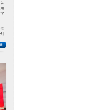
，以
運用
數字
香港
程創