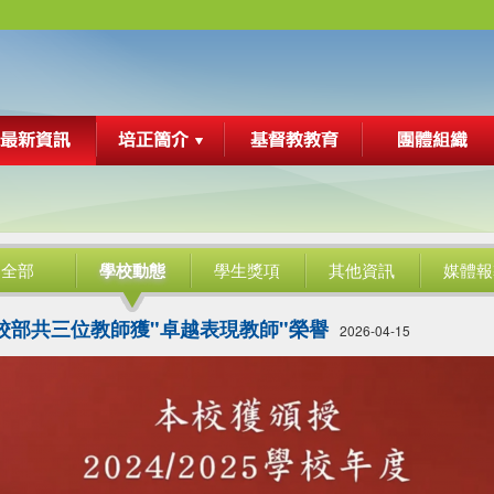
全部
學校動態
學生獎項
其他資訊
媒體報
校部共三位教師獲"卓越表現教師"榮譽
2026-04-15