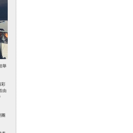
館舉
精彩
首由
潛
樂團