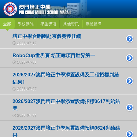
全部
學校動態
學生獎項
其他資訊
媒體報導
培正中學合唱團赴京參賽獲佳績
2026-07-17
RoboCup世界賽 培正奪項目世界第一
2026-07-08
2026/2027澳門培正中學添置設備及工程招標判給
結果1
2026-07-07
2026/2027澳門培正中學添置設備招標0617判給結
果
2026-07-03
2026/2027澳門培正中學添置設備招標0624判給結
果