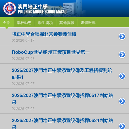
全部
學校動態
學生獎項
其他資訊
媒體報導
培正中學合唱團赴京參賽獲佳績
2026-07-17
RoboCup世界賽 培正奪項目世界第一
2026-07-08
2026/2027澳門培正中學添置設備及工程招標判給
結果1
2026-07-07
2026/2027澳門培正中學添置設備招標0617判給結
果
2026-07-03
2026/2027澳門培正中學添置設備招標0624判給結
果