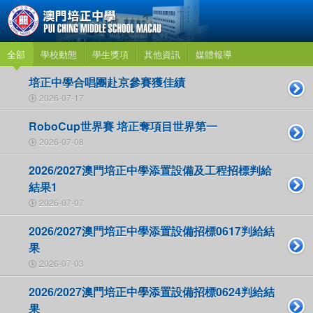
全部
學校動態
學生獎項
其他資訊
媒體報導
培正中學合唱團赴京參賽獲佳績
2026-07-17
RoboCup世界賽 培正奪項目世界第一
2026-07-08
2026/2027澳門培正中學添置設備及工程招標判給
結果1
2026-07-07
2026/2027澳門培正中學添置設備招標0617判給結
果
2026-07-03
2026/2027澳門培正中學添置設備招標0624判給結
果