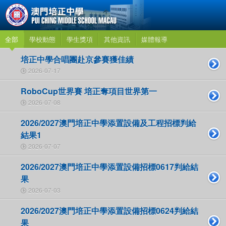
全部
學校動態
學生獎項
其他資訊
媒體報導
培正中學合唱團赴京參賽獲佳績
2026-07-17
RoboCup世界賽 培正奪項目世界第一
2026-07-08
2026/2027澳門培正中學添置設備及工程招標判給
結果1
2026-07-07
2026/2027澳門培正中學添置設備招標0617判給結
果
2026-07-03
2026/2027澳門培正中學添置設備招標0624判給結
果