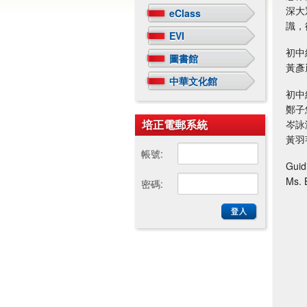
深大
eClass
識，
EVI
初中
圖書館
黃彥嵐 
中華文化館
初中
鄭子悠
培正電郵系統
岑詠沁
黃羽芊 
帳號:
Gui
Ms.
密碼: