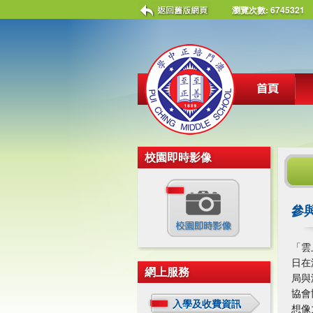
瀏覽次數:
6745321
校園即時影像
參
「雲
日在
網上服務
局與
協會
入學及收費資訊
想像