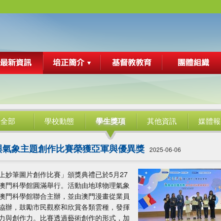
全部
學校動態
學生獎項
其他資訊
媒體報
與氣象主題創作比賽榮獲亞軍與優異獎
2025-06-06
上妙筆圖片創作比賽」頒獎典禮已於5月27
澳門科學館圓滿舉行。活動由地球物理氣象
澳門科學館聯合主辦，並由澳門漫畫從業員
協辦，鼓勵市民觀察和欣賞各類雲種，發揮
力與創作力。比賽透過藝術創作的形式，加