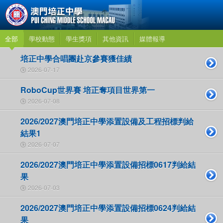
全部
學校動態
學生獎項
其他資訊
媒體報導
培正中學合唱團赴京參賽獲佳績
2026-07-17
RoboCup世界賽 培正奪項目世界第一
2026-07-08
2026/2027澳門培正中學添置設備及工程招標判給
結果1
2026-07-07
2026/2027澳門培正中學添置設備招標0617判給結
果
2026-07-03
2026/2027澳門培正中學添置設備招標0624判給結
果