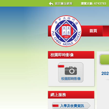
瀏覽次數:
6743783
校園即時影像
20
網上服務
入學及收費資訊