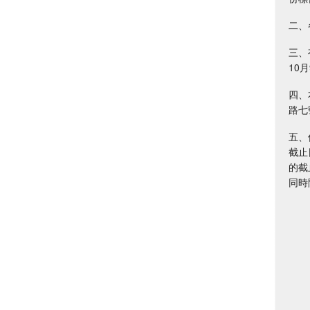
二、
三、
10月
四、
路七
五、
截止
的截
同時