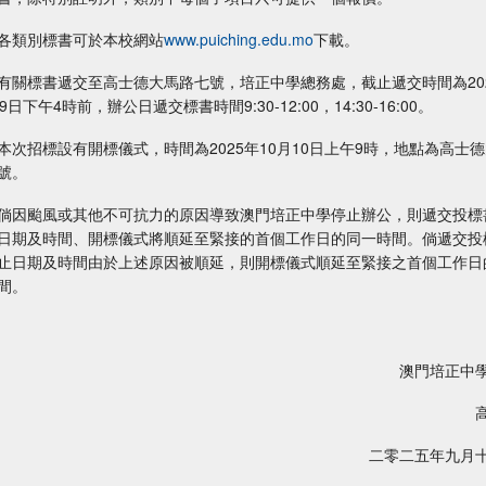
各類別標書可於本校網站
www.puiching.edu.mo
下載。
有關標書遞交至高士德大馬路七號，培正中學總務處，截止遞交時間為20
9日下午4時前，辦公日遞交標書時間9:30-12:00，14:30-16:00。
本次招標設有開標儀式，時間為2025年10月10日上午9時，地點為高士
號。
倘因颱風或其他不可抗力的原因導致澳門培正中學停止辦公，則遞交投標
日期及時間、開標儀式將順延至緊接的首個工作日的同一時間。倘遞交投
止日期及時間由於上述原因被順延，則開標儀式順延至緊接之首個工作日
間。
澳門培正中學
高錦
二零二五年九月十