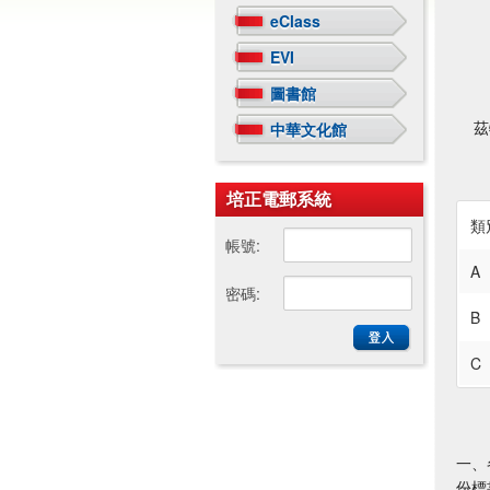
eClass
EVI
圖書館
茲特
中華文化館
培正電郵系統
類
帳號:
A
密碼:
B
C
一、
份標