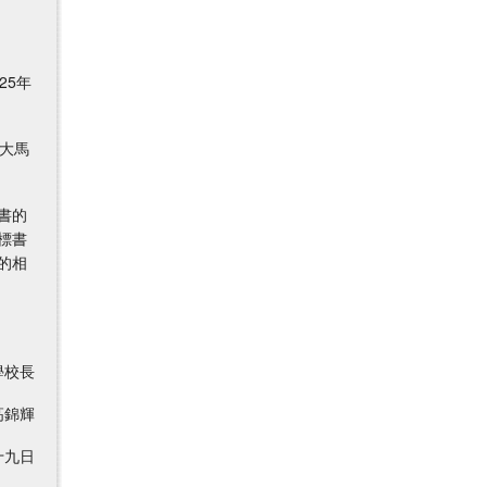
25年
德大馬
書的
標書
的相
校長
輝
九日