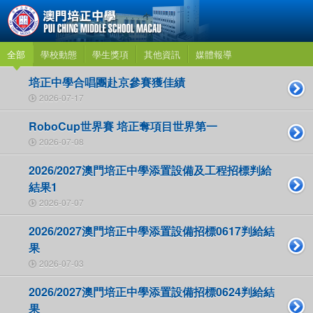
全部
學校動態
學生獎項
其他資訊
媒體報導
培正中學合唱團赴京參賽獲佳績
2026-07-17
RoboCup世界賽 培正奪項目世界第一
2026-07-08
2026/2027澳門培正中學添置設備及工程招標判給
結果1
2026-07-07
2026/2027澳門培正中學添置設備招標0617判給結
果
2026-07-03
2026/2027澳門培正中學添置設備招標0624判給結
果