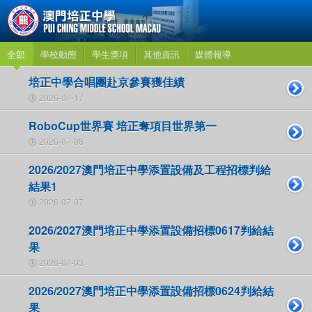
全部
學校動態
學生獎項
其他資訊
媒體報導
培正中學合唱團赴京參賽獲佳績
2026-07-17
RoboCup世界賽 培正奪項目世界第一
2026-07-08
2026/2027澳門培正中學添置設備及工程招標判給
結果1
2026-07-07
2026/2027澳門培正中學添置設備招標0617判給結
果
2026-07-03
2026/2027澳門培正中學添置設備招標0624判給結
果